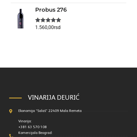
sa
5.00
od
5
Probus 276
1.560,00
rsd
Ocenjeno
sa
5.00
od
5
VINARIJA DEURIĆ
Ekonomija “Salaš” 22409 Mala Remeta
Vinarija:
+381 63 570 108
Komercijala Beograd: