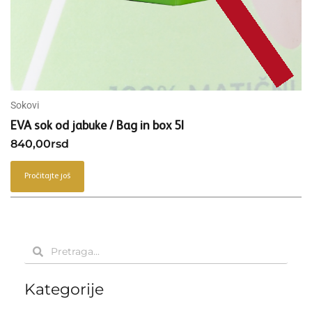
Sokovi
EVA sok od jabuke / Bag in box 5l
840,00
rsd
Pročitajte još
Pretraga
Pretraga
Kategorije