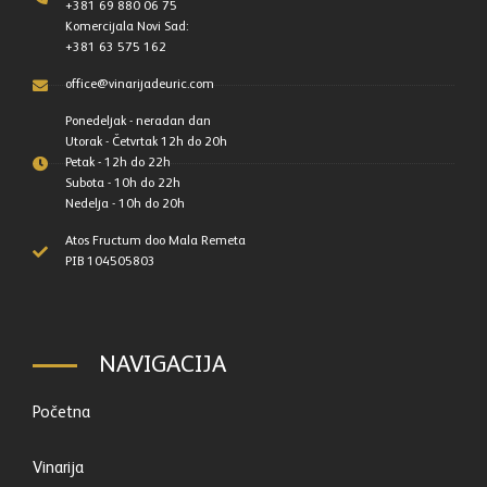
+381 69 880 06 75
Komercijala Novi Sad:
+381 63 575 162
office@vinarijadeuric.com
Ponedeljak - neradan dan
Utorak - Četvrtak 12h do 20h
Petak - 12h do 22h
Subota - 10h do 22h
Nedelja - 10h do 20h
Atos Fructum doo Mala Remeta
PIB 104505803
NAVIGACIJA
Početna
Vinarija