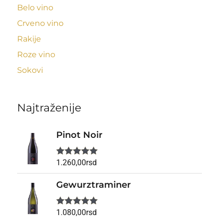
Belo vino
Crveno vino
Rakije
Roze vino
Sokovi
Najtraženije
Pinot Noir
1.260,00
rsd
Ocenjeno
sa
5.00
od
5
Gewurztraminer
1.080,00
rsd
Ocenjeno