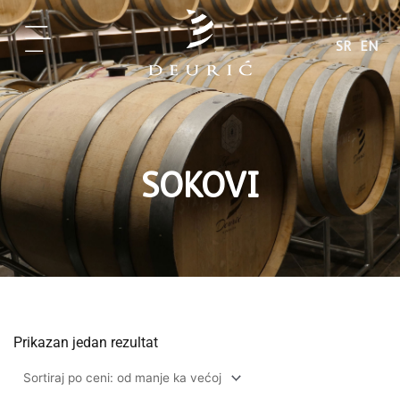
Pređi
na
SR
EN
sadržaj
SOKOVI
Prikazan jedan rezultat