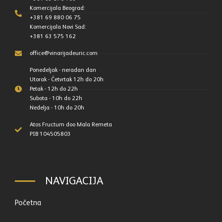
Komercijala Beograd:
+381 69 880 06 75
Komercijala Novi Sad:
+381 63 575 162
office@vinarijadeuric.com
Ponedeljak - neradan dan
Utorak - Četvrtak 12h do 20h
Petak - 12h do 22h
Subota - 10h do 22h
Nedelja - 10h do 20h
Atos Fructum doo Mala Remeta
PIB 104505803
NAVIGACIJA
Početna