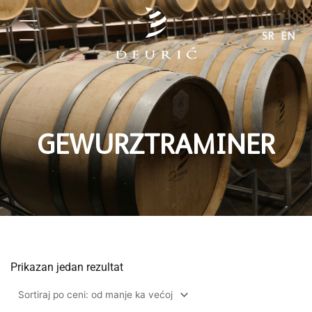
Pređi
na
SR
EN
sadržaj
GEWURZTRAMINER
Prikazan jedan rezultat