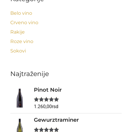
Belo vino
Crveno vino
Rakije
Roze vino
Sokovi
Najtraženije
Pinot Noir
1.260,00
rsd
Ocenjeno
sa
5.00
od
5
Gewurztraminer