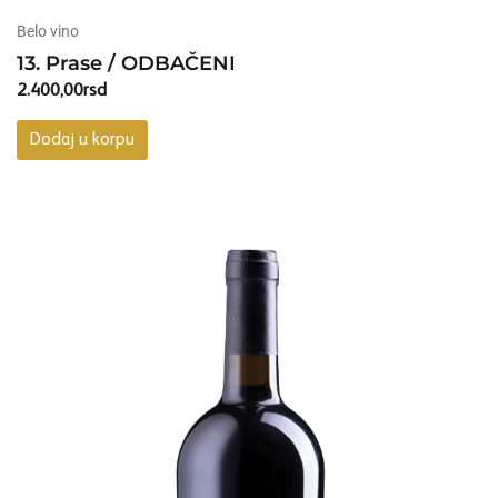
Belo vino
13. Prase / ODBAČENI
2.400,00
rsd
Dodaj u korpu