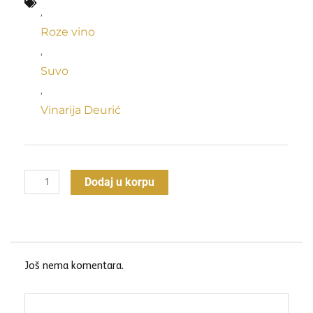
,
Roze vino
,
Suvo
,
Vinarija Deurić
Urban
Dodaj u korpu
rose
količina
Još nema komentara.