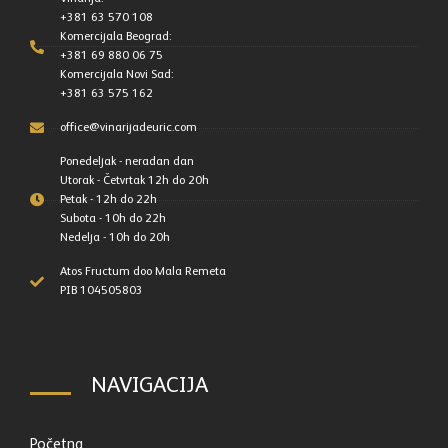
+381 63 570 108
Komercijala Beograd:
+381 69 880 06 75
Komercijala Novi Sad:
+381 63 575 162
office@vinarijadeuric.com
Ponedeljak - neradan dan
Utorak - Četvrtak 12h do 20h
Petak - 12h do 22h
Subota - 10h do 22h
Nedelja - 10h do 20h
Atos Fructum doo Mala Remeta
PIB 104505803
NAVIGACIJA
Početna