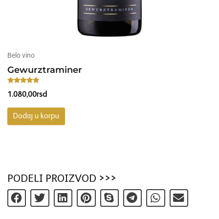
Belo vino
Gewurztraminer
Ocenjeno
1.080,00
rsd
sa
5.00
od 5
Dodaj u korpu
PODELI PROIZVOD >>>