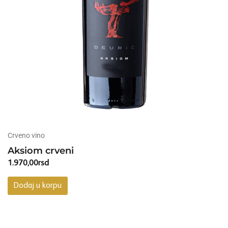
Crveno vino
Aksiom crveni
1.970,00
rsd
Dodaj u korpu