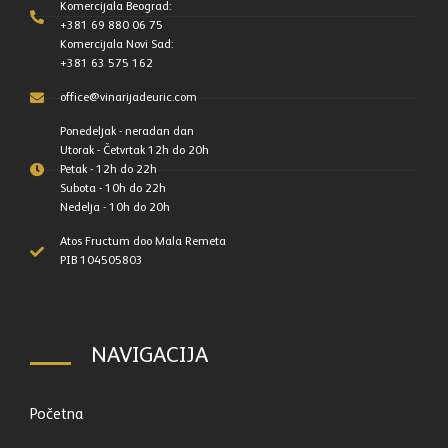
Komercijala Beograd:
+381 69 880 06 75
Komercijala Novi Sad:
+381 63 575 162
office@vinarijadeuric.com
Ponedeljak - neradan dan
Utorak - Četvrtak 12h do 20h
Petak - 12h do 22h
Subota - 10h do 22h
Nedelja - 10h do 20h
Atos Fructum doo Mala Remeta
PIB 104505803
NAVIGACIJA
Početna