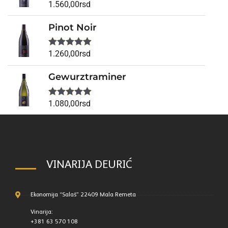
1.560,00
rsd
Ocenjeno
sa
5.00
od
5
Pinot Noir
1.260,00
rsd
Ocenjeno
sa
5.00
od
5
Gewurztraminer
1.080,00
rsd
Ocenjeno
sa
5.00
od
5
VINARIJA DEURIĆ
Ekonomija “Salaš” 22409 Mala Remeta
Vinarija:
+381 63 570 108