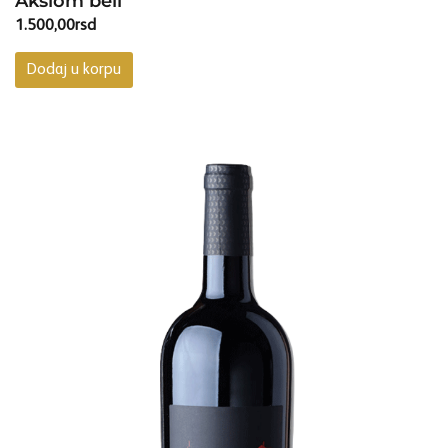
Aksiom beli
1.500,00
rsd
Dodaj u korpu