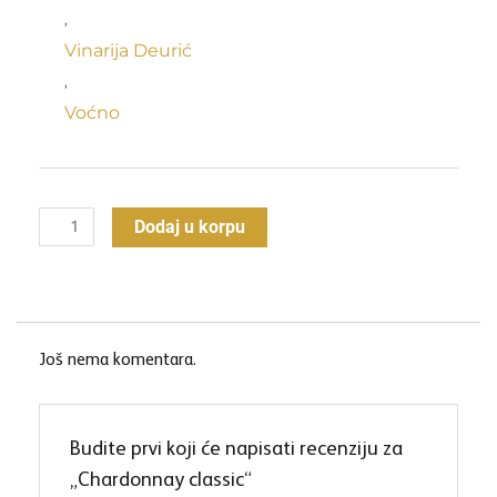
,
Vinarija Deurić
,
Voćno
Chardonnay
Dodaj u korpu
classic
količina
Još nema komentara.
Budite prvi koji će napisati recenziju za
„Chardonnay classic“